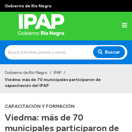
Gobierno de Río Negro
Buscar
Inicio
Gobierno de Río Negro
/
IPAP
/
Viedma: más de 70 municipales participaron de
Institucional
capacitación del IPAP
El IPAP
CAPACITACIÓN Y FORMACIÓN
Autoridades
Viedma: más de 70
Alumnos
municipales participaron de
Docentes y Capacitadores