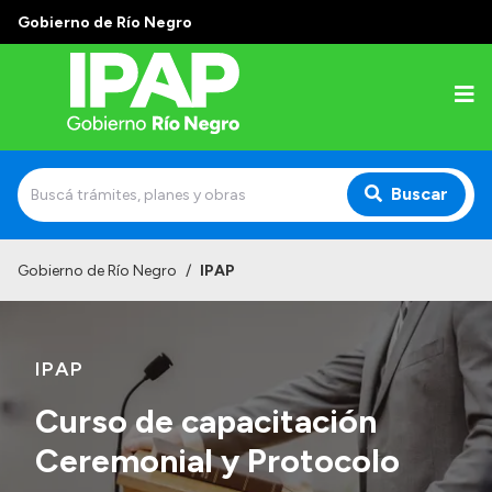
Gobierno de Río Negro
Buscar
Inicio
Gobierno de Río Negro
/
IPAP
Institucional
El IPAP
IPAP
Autoridades
Curso de capacitación
Alumnos
Ceremonial y Protocolo
Docentes y Capacitadores