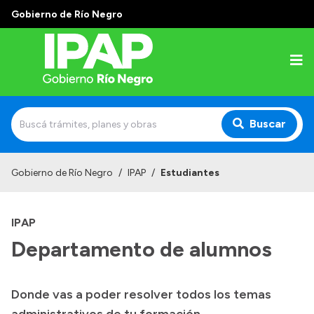
Gobierno de Río Negro
Buscar
Inicio
Gobierno de Río Negro
/
IPAP
/
Estudiantes
Institucional
IPAP
El IPAP
Departamento de alumnos
Autoridades
Alumnos
Donde vas a poder resolver todos los temas
Docentes y Capacitadores
administrativos de tu formación