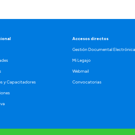
cional
Accesos directos
Gestión Documental Electrónic
ades
Mi Legajo
s
Webmail
s y Capacitadores
Convocatorias
iones
iva