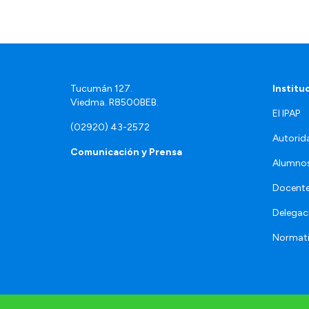
Tucumán 127.
Institu
Viedma. R8500BEB.
El IPAP
(02920) 43-2572
Autorid
Comunicación y Prensa
Alumno
Docente
Delegac
Normat