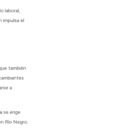
o laboral,
 impulsa el
 que también
 cambiantes
arse a
a se erige
en Río Negro.