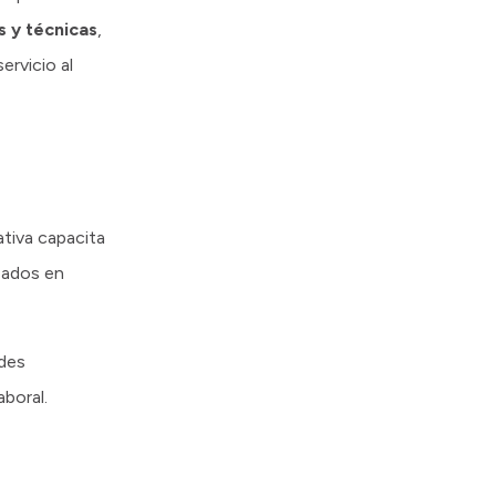
s y técnicas
,
ervicio al
ativa capacita
zados en
ades
boral.