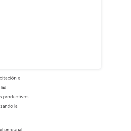
citación e
 las
es productivos
izando la
el personal