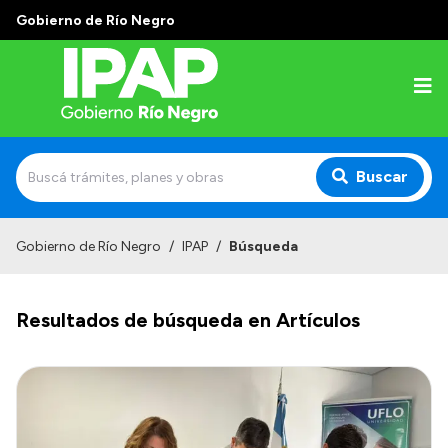
Gobierno de Río Negro
Buscar
Inicio
Gobierno de Río Negro
/
IPAP
/
Búsqueda
Institucional
Resultados de búsqueda en Artículos
El IPAP
Autoridades
Alumnos
Docentes y Capacitadores