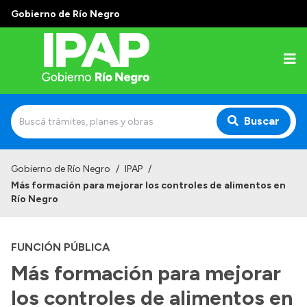
Gobierno de Río Negro
Buscar
Inicio
Gobierno de Río Negro
/
IPAP
/
Más formación para mejorar los controles de alimentos en
Institucional
Río Negro
El IPAP
FUNCIÓN PÚBLICA
Autoridades
Más formación para mejorar
Alumnos
los controles de alimentos en
Docentes y Capacitadores