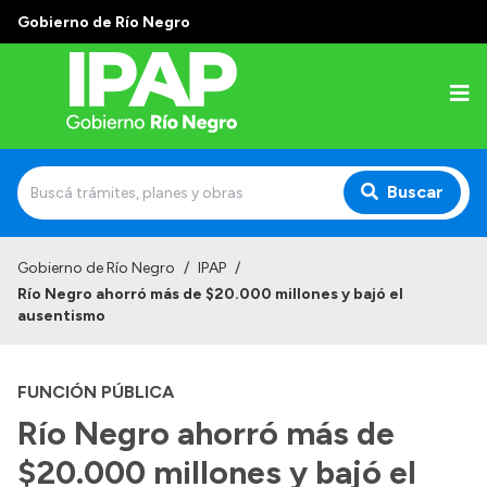
Gobierno de Río Negro
Buscar
Inicio
Gobierno de Río Negro
/
IPAP
/
Río Negro ahorró más de $20.000 millones y bajó el
Institucional
ausentismo
El IPAP
FUNCIÓN PÚBLICA
Autoridades
Río Negro ahorró más de
Alumnos
$20.000 millones y bajó el
Docentes y Capacitadores