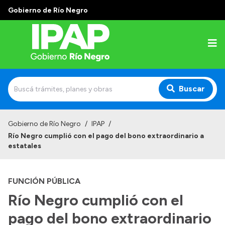
Gobierno de Río Negro
Buscar
Inicio
Gobierno de Río Negro
/
IPAP
/
Río Negro cumplió con el pago del bono extraordinario a
Institucional
estatales
El IPAP
FUNCIÓN PÚBLICA
Autoridades
Río Negro cumplió con el
Alumnos
pago del bono extraordinario
Docentes y Capacitadores