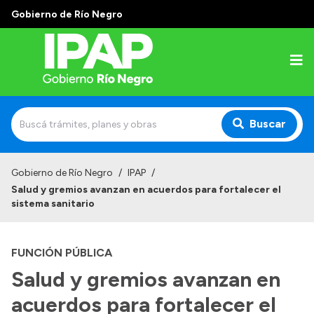
Gobierno de Río Negro
Buscar
Inicio
Gobierno de Río Negro
/
IPAP
/
Salud y gremios avanzan en acuerdos para fortalecer el
Institucional
sistema sanitario
El IPAP
FUNCIÓN PÚBLICA
Autoridades
Salud y gremios avanzan en
Alumnos
acuerdos para fortalecer el
Docentes y Capacitadores