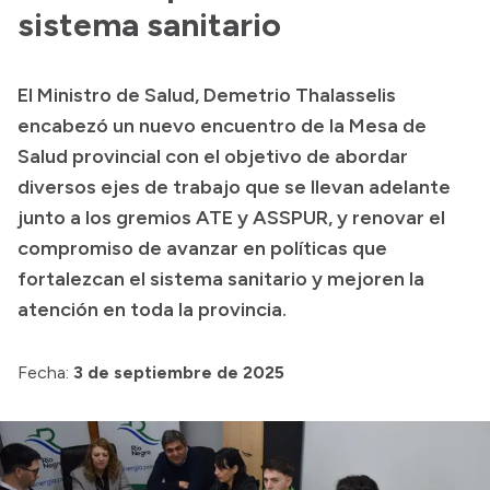
Delegaciones
sistema sanitario
Normativa
El Ministro de Salud, Demetrio Thalasselis
encabezó un nuevo encuentro de la Mesa de
Accesos directos
Salud provincial con el objetivo de abordar
diversos ejes de trabajo que se llevan adelante
SIU GUARANÍ
junto a los gremios ATE y ASSPUR, y renovar el
SECUNDARIO
compromiso de avanzar en políticas que
TECNICATURAS
fortalezcan el sistema sanitario y mejoren la
CAPACITACIONES
atención en toda la provincia.
Fecha:
3 de septiembre de 2025