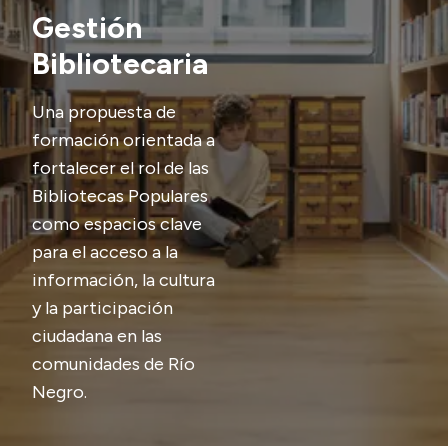
Delegaciones
Gestión
Normativa
Bibliotecaria
Una propuesta de
Accesos directos
formación orientada a
fortalecer el rol de las
SIU GUARANÍ
Bibliotecas Populares
SECUNDARIO
como espacios clave
TECNICATURAS
para el acceso a la
CAPACITACIONES
información, la cultura
y la participación
ciudadana en las
comunidades de Río
Negro.