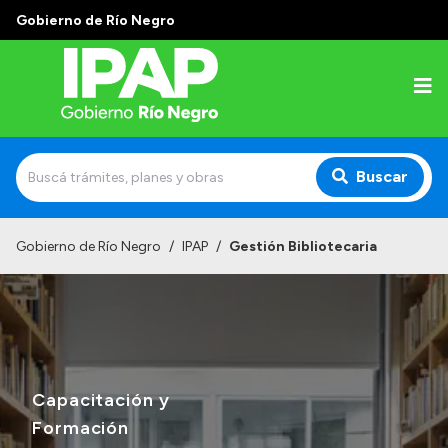
Gobierno de Río Negro
Buscar
Inicio
Gobierno de Río Negro
/
IPAP
/
Gestión Bibliotecaria
Institucional
El IPAP
Autoridades
Alumnos
Capacitación y
Docentes y Capacitadores
Formación