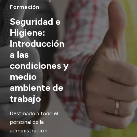
Delegaciones
Formación
Normativa
Seguridad e
Higiene:
Accesos directos
Introducción
a las
SIU GUARANÍ
SECUNDARIO
condiciones y
TECNICATURAS
medio
CAPACITACIONES
ambiente de
trabajo
Destinado a todo el
personal de la
administración,