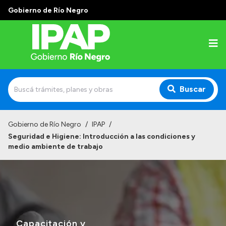
Gobierno de Río Negro
Buscar
Inicio
Gobierno de Río Negro
/
IPAP
/
Seguridad e Higiene: Introducción a las condiciones y
Institucional
medio ambiente de trabajo
El IPAP
Autoridades
Alumnos
Docentes y Capacitadores
Capacitación y