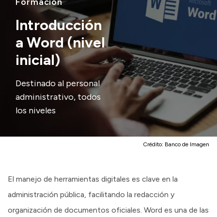
Formación
Delegaciones
Normativa
Introducción
a Word (nivel
inicial)
Accesos directos
Destinado al personal
SIU GUARANÍ
administrativo, todos
SECUNDARIO
los niveles
TECNICATURAS
CAPACITACIONES
Crédito:
Banco de Imagen
El manejo de herramientas digitales es clave en la
administración pública, facilitando la redacción y
organización de documentos oficiales. Word es una de las