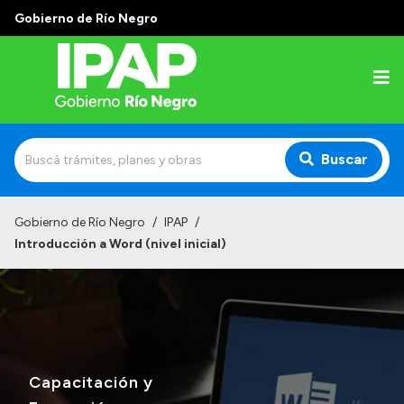
Gobierno de Río Negro
Buscar
Inicio
Gobierno de Río Negro
/
IPAP
/
Introducción a Word (nivel inicial)
Institucional
El IPAP
Autoridades
Alumnos
Capacitación y
Docentes y Capacitadores