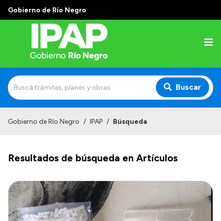
Gobierno de Río Negro
Buscar
Inicio
Gobierno de Río Negro
/
IPAP
/
Búsqueda
Institucional
Resultados de búsqueda en Artículos
El IPAP
Autoridades
Alumnos
Docentes y Capacitadores