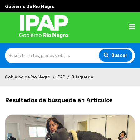
Gobierno de Río Negro
Buscar
Inicio
Gobierno de Río Negro
/
IPAP
/
Búsqueda
Institucional
Resultados de búsqueda en Artículos
El IPAP
Autoridades
Alumnos
Docentes y Capacitadores