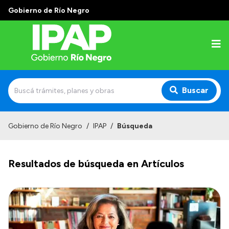
Gobierno de Río Negro
Buscar
Inicio
Gobierno de Río Negro
/
IPAP
/
Búsqueda
Institucional
Resultados de búsqueda en Artículos
El IPAP
Autoridades
Alumnos
Docentes y Capacitadores