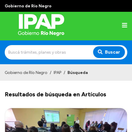
Gobierno de Río Negro
Buscar
Inicio
Gobierno de Río Negro
/
IPAP
/
Búsqueda
Institucional
Resultados de búsqueda en Artículos
El IPAP
Autoridades
Alumnos
Docentes y Capacitadores