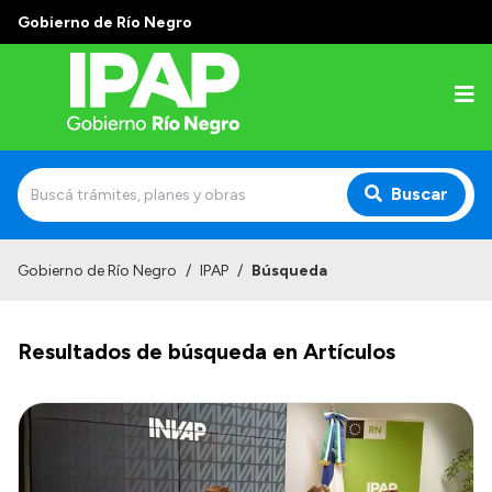
Gobierno de Río Negro
Buscar
Inicio
Gobierno de Río Negro
/
IPAP
/
Búsqueda
Institucional
Resultados de búsqueda en Artículos
El IPAP
Autoridades
Alumnos
Docentes y Capacitadores