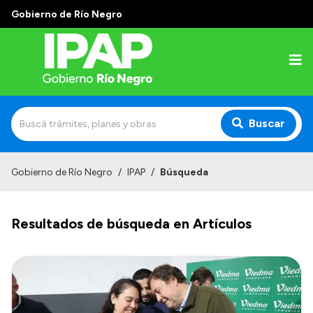
Gobierno de Río Negro
Buscar
Inicio
Gobierno de Río Negro
/
IPAP
/
Búsqueda
Institucional
Resultados de búsqueda en Artículos
El IPAP
Autoridades
Alumnos
Docentes y Capacitadores