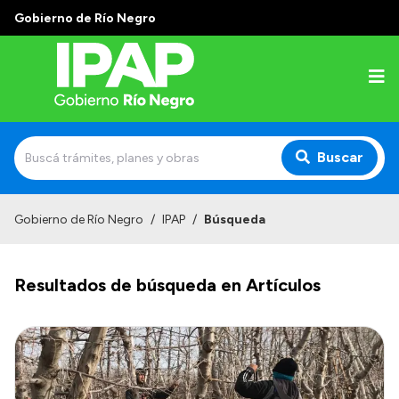
Gobierno de Río Negro
Buscar
Inicio
Gobierno de Río Negro
/
IPAP
/
Búsqueda
Institucional
Resultados de búsqueda en Artículos
El IPAP
Autoridades
Alumnos
Docentes y Capacitadores