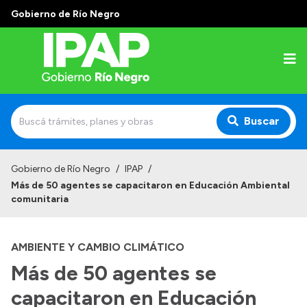
Gobierno de Río Negro
Buscar
Inicio
Gobierno de Río Negro
/
IPAP
/
Más de 50 agentes se capacitaron en Educación Ambiental
Institucional
comunitaria
El IPAP
AMBIENTE Y CAMBIO CLIMÁTICO
Autoridades
Más de 50 agentes se
Alumnos
capacitaron en Educación
Docentes y Capacitadores