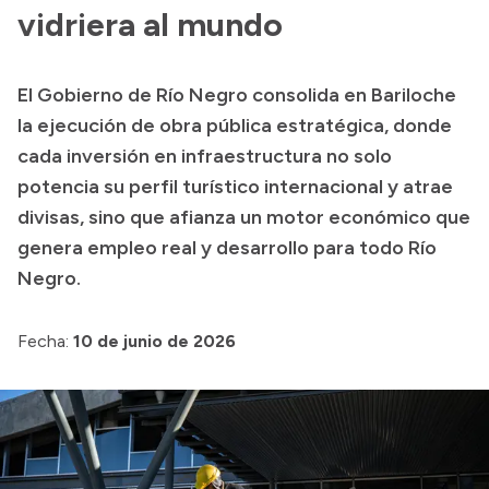
Delegaciones
vidriera al mundo
Normativa
El Gobierno de Río Negro consolida en Bariloche
la ejecución de obra pública estratégica, donde
Accesos directos
cada inversión en infraestructura no solo
potencia su perfil turístico internacional y atrae
SIU GUARANÍ
divisas, sino que afianza un motor económico que
SECUNDARIO
genera empleo real y desarrollo para todo Río
TECNICATURAS
Negro.
CAPACITACIONES
Fecha:
10 de junio de 2026