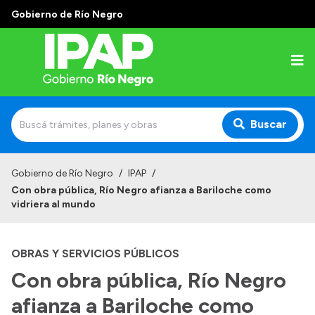
Gobierno de Río Negro
Buscar
Inicio
Gobierno de Río Negro
/
IPAP
/
Con obra pública, Río Negro afianza a Bariloche como
Institucional
vidriera al mundo
El IPAP
OBRAS Y SERVICIOS PÚBLICOS
Autoridades
Con obra pública, Río Negro
Alumnos
afianza a Bariloche como
Docentes y Capacitadores