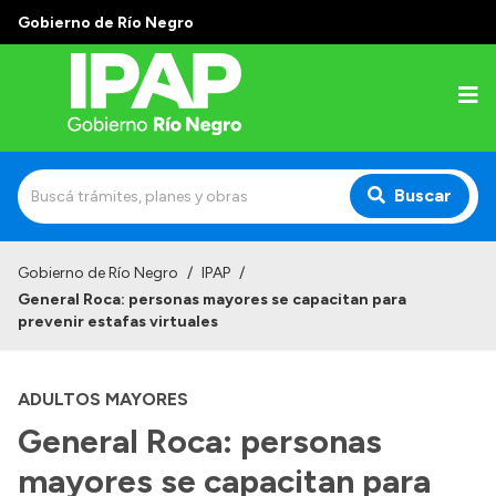
Gobierno de Río Negro
Buscar
Inicio
Gobierno de Río Negro
/
IPAP
/
General Roca: personas mayores se capacitan para
Institucional
prevenir estafas virtuales
El IPAP
ADULTOS MAYORES
Autoridades
General Roca: personas
Alumnos
mayores se capacitan para
Docentes y Capacitadores