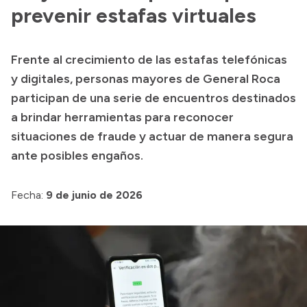
Delegaciones
prevenir estafas virtuales
Normativa
Frente al crecimiento de las estafas telefónicas
y digitales, personas mayores de General Roca
Accesos directos
participan de una serie de encuentros destinados
a brindar herramientas para reconocer
SIU GUARANÍ
situaciones de fraude y actuar de manera segura
SECUNDARIO
ante posibles engaños.
TECNICATURAS
CAPACITACIONES
Fecha:
9 de junio de 2026