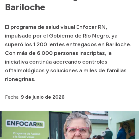
Delegaciones
Bariloche
Normativa
El programa de salud visual Enfocar RN,
impulsado por el Gobierno de Río Negro, ya
Accesos directos
superó los 1.200 lentes entregados en Bariloche.
Con más de 6.000 personas inscriptas, la
SIU GUARANÍ
iniciativa continúa acercando controles
SECUNDARIO
oftalmológicos y soluciones a miles de familias
TECNICATURAS
rionegrinas.
CAPACITACIONES
Fecha:
9 de junio de 2026