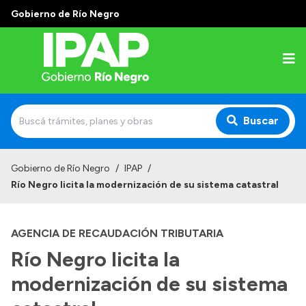
Gobierno de Río Negro
Buscar
Inicio
Gobierno de Río Negro
/
IPAP
/
Río Negro licita la modernización de su sistema catastral
Institucional
El IPAP
AGENCIA DE RECAUDACIÓN TRIBUTARIA
Autoridades
Río Negro licita la
Alumnos
modernización de su sistema
Docentes y Capacitadores