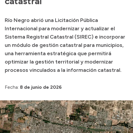
catastral
Delegaciones
Normativa
Río Negro abrió una Licitación Pública
Internacional para modernizar y actualizar el
Sistema Registral Catastral (SIREC) e incorporar
Accesos directos
un módulo de gestión catastral para municipios,
SIU GUARANÍ
una herramienta estratégica que permitirá
SECUNDARIO
optimizar la gestión territorial y modernizar
procesos vinculados a la información catastral.
TECNICATURAS
CAPACITACIONES
Fecha:
8 de junio de 2026