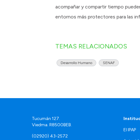
acompañar y compartir tiempo pueden
entornos más protectores para las inf
TEMAS RELACIONADOS
Desarrollo Humano
SENAF
Tucumán 127.
Institu
Viedma. R8500BEB.
El IPAP
(02920) 43-2572