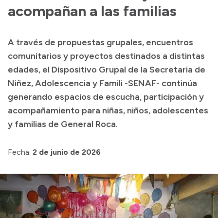
Delegaciones
acompañan a las familias
Normativa
A través de propuestas grupales, encuentros
comunitarios y proyectos destinados a distintas
Accesos directos
edades, el Dispositivo Grupal de la Secretaria de
Niñez, Adolescencia y Famili -SENAF- continúa
SIU GUARANÍ
generando espacios de escucha, participación y
SECUNDARIO
acompañamiento para niñas, niños, adolescentes
TECNICATURAS
y familias de General Roca.
CAPACITACIONES
Fecha:
2 de junio de 2026