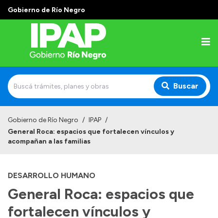
Gobierno de Río Negro
Buscar
Inicio
Gobierno de Río Negro
/
IPAP
/
General Roca: espacios que fortalecen vínculos y
Institucional
acompañan a las familias
El IPAP
DESARROLLO HUMANO
Autoridades
General Roca: espacios que
Alumnos
fortalecen vínculos y
Docentes y Capacitadores