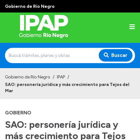
Gobierno de Río Negro
Buscar
Inicio
Gobierno de Río Negro
/
IPAP
/
SAO: personería jurídica y más crecimiento para Tejos del
Institucional
Mar
El IPAP
GOBIERNO
Autoridades
SAO: personería jurídica y
Alumnos
más crecimiento para Tejos
Docentes y Capacitadores