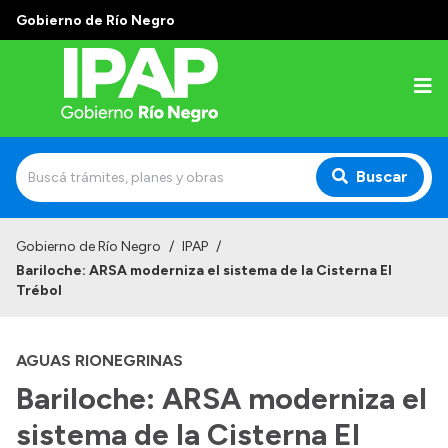
Gobierno de Río Negro
Buscar
Inicio
Gobierno de Río Negro
/
IPAP
/
Bariloche: ARSA moderniza el sistema de la Cisterna El
Institucional
Trébol
El IPAP
AGUAS RIONEGRINAS
Autoridades
Bariloche: ARSA moderniza el
Alumnos
sistema de la Cisterna El
Docentes y Capacitadores