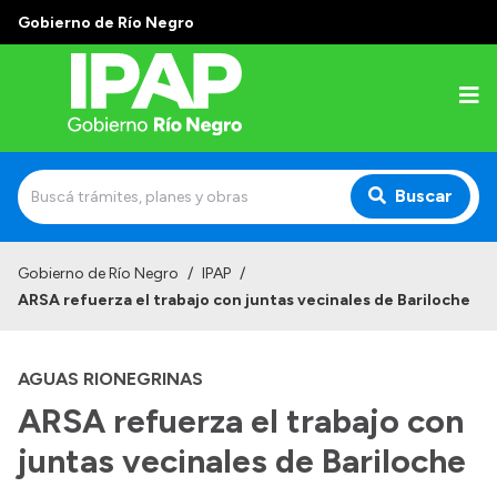
Gobierno de Río Negro
Buscar
Inicio
Gobierno de Río Negro
/
IPAP
/
ARSA refuerza el trabajo con juntas vecinales de Bariloche
Institucional
El IPAP
AGUAS RIONEGRINAS
Autoridades
ARSA refuerza el trabajo con
Alumnos
juntas vecinales de Bariloche
Docentes y Capacitadores