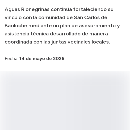
Delegaciones
Aguas Rionegrinas continúa fortaleciendo su
Normativa
vínculo con la comunidad de San Carlos de
Bariloche mediante un plan de asesoramiento y
asistencia técnica desarrollado de manera
Accesos directos
coordinada con las juntas vecinales locales.
SIU GUARANÍ
Fecha:
14 de mayo de 2026
SECUNDARIO
TECNICATURAS
CAPACITACIONES