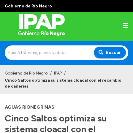
Gobierno de Río Negro
Buscar
Inicio
Gobierno de Río Negro
/
IPAP
/
Cinco Saltos optimiza su sistema cloacal con el recambio
Institucional
de cañerías
El IPAP
AGUAS RIONEGRINAS
Autoridades
Cinco Saltos optimiza su
Alumnos
sistema cloacal con el
Docentes y Capacitadores