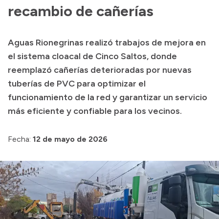
Delegaciones
recambio de cañerías
Normativa
Aguas Rionegrinas realizó trabajos de mejora en
el sistema cloacal de Cinco Saltos, donde
Accesos directos
reemplazó cañerías deterioradas por nuevas
tuberías de PVC para optimizar el
SIU GUARANÍ
funcionamiento de la red y garantizar un servicio
SECUNDARIO
más eficiente y confiable para los vecinos.
TECNICATURAS
CAPACITACIONES
Fecha:
12 de mayo de 2026