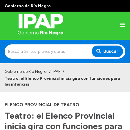
Gobierno de Río Negro
Buscar
Inicio
Gobierno de Río Negro
/
IPAP
/
Teatro: el Elenco Provincial inicia gira con funciones para
Institucional
las infancias
El IPAP
ELENCO PROVINCIAL DE TEATRO
Autoridades
Teatro: el Elenco Provincial
Alumnos
inicia gira con funciones para
Docentes y Capacitadores