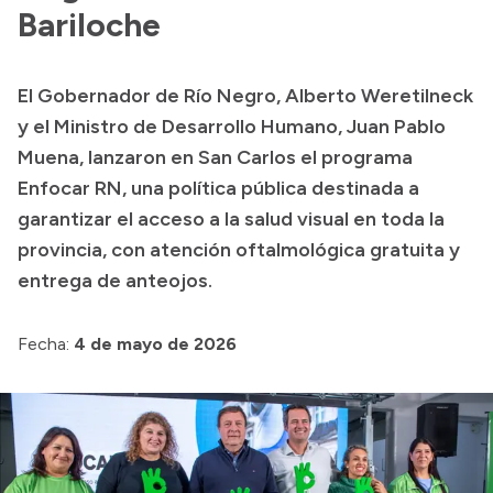
Delegaciones
Bariloche
Normativa
El Gobernador de Río Negro, Alberto Weretilneck
y el Ministro de Desarrollo Humano, Juan Pablo
Accesos directos
Muena, lanzaron en San Carlos el programa
Enfocar RN, una política pública destinada a
SIU GUARANÍ
garantizar el acceso a la salud visual en toda la
SECUNDARIO
provincia, con atención oftalmológica gratuita y
TECNICATURAS
entrega de anteojos.
CAPACITACIONES
Fecha:
4 de mayo de 2026