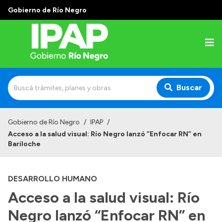
Gobierno de Río Negro
Buscar
Inicio
Gobierno de Río Negro
/
IPAP
/
Acceso a la salud visual: Río Negro lanzó “Enfocar RN” en
Institucional
Bariloche
El IPAP
DESARROLLO HUMANO
Autoridades
Acceso a la salud visual: Río
Alumnos
Negro lanzó “Enfocar RN” en
Docentes y Capacitadores