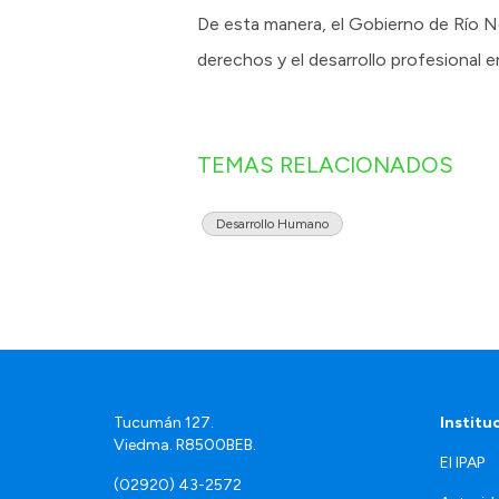
De esta manera, el Gobierno de Río Ne
derechos y el desarrollo profesional en
TEMAS RELACIONADOS
Desarrollo Humano
Tucumán 127.
Institu
Viedma. R8500BEB.
El IPAP
(02920) 43-2572