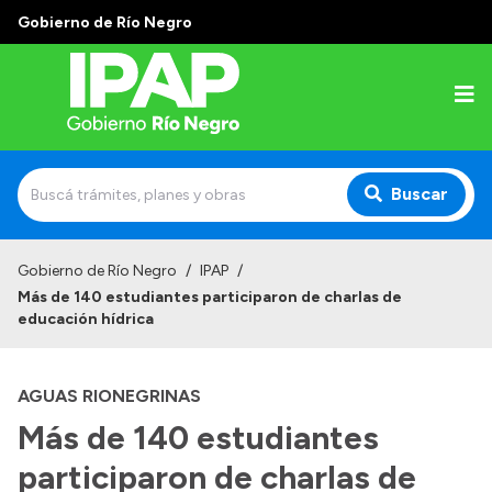
Gobierno de Río Negro
Buscar
Inicio
Gobierno de Río Negro
/
IPAP
/
Más de 140 estudiantes participaron de charlas de
Institucional
educación hídrica
El IPAP
AGUAS RIONEGRINAS
Autoridades
Más de 140 estudiantes
Alumnos
participaron de charlas de
Docentes y Capacitadores