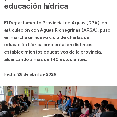
Delegaciones
educación hídrica
Normativa
El Departamento Provincial de Aguas (DPA), en
articulación con Aguas Rionegrinas (ARSA), puso
Accesos directos
en marcha un nuevo ciclo de charlas de
educación hídrica ambiental en distintos
SIU GUARANÍ
establecimientos educativos de la provincia,
SECUNDARIO
alcanzando a más de 140 estudiantes.
TECNICATURAS
CAPACITACIONES
Fecha:
28 de abril de 2026