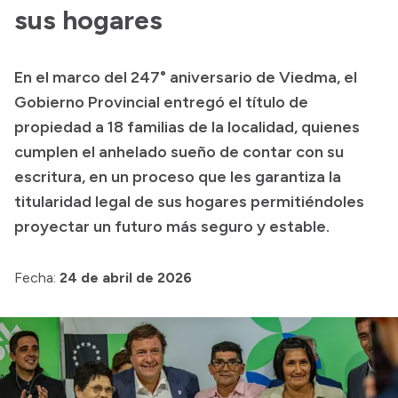
Delegaciones
sus hogares
Normativa
En el marco del 247° aniversario de Viedma, el
Gobierno Provincial entregó el título de
Accesos directos
propiedad a 18 familias de la localidad, quienes
cumplen el anhelado sueño de contar con su
SIU GUARANÍ
escritura, en un proceso que les garantiza la
SECUNDARIO
titularidad legal de sus hogares permitiéndoles
TECNICATURAS
proyectar un futuro más seguro y estable.
CAPACITACIONES
Fecha:
24 de abril de 2026