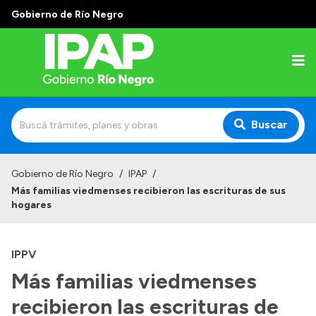
Gobierno de Río Negro
Buscar
Inicio
Gobierno de Río Negro
/
IPAP
/
Más familias viedmenses recibieron las escrituras de sus
Institucional
hogares
El IPAP
IPPV
Autoridades
Más familias viedmenses
Alumnos
recibieron las escrituras de
Docentes y Capacitadores