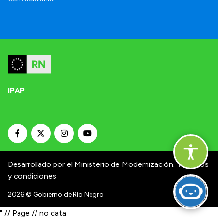
IPAP
Desarrollado por el Ministerio de Modernización.
Términos
y condiciones
2026
© Gobierno de Río Negro
" // Page // no data