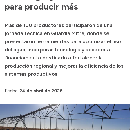
Delegaciones
para producir más
Normativa
Más de 100 productores participaron de una
jornada técnica en Guardia Mitre, donde se
Accesos directos
presentaron herramientas para optimizar el uso
del agua, incorporar tecnología y acceder a
SIU GUARANÍ
financiamiento destinado a fortalecer la
SECUNDARIO
producción regional y mejorar la eficiencia de los
TECNICATURAS
sistemas productivos.
CAPACITACIONES
Fecha:
24 de abril de 2026