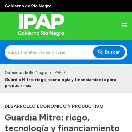
Gobierno de Río Negro
Buscar
Inicio
Gobierno de Río Negro
/
IPAP
/
Guardia Mitre: riego, tecnología y financiamiento para
Institucional
producir más
El IPAP
DESARROLLO ECONÓMICO Y PRODUCTIVO
Autoridades
Guardia Mitre: riego,
Alumnos
tecnología y financiamiento
Docentes y Capacitadores