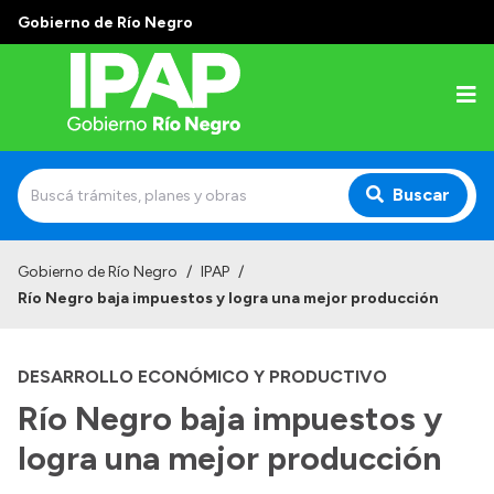
Gobierno de Río Negro
Buscar
Inicio
Gobierno de Río Negro
/
IPAP
/
Río Negro baja impuestos y logra una mejor producción
Institucional
El IPAP
DESARROLLO ECONÓMICO Y PRODUCTIVO
Autoridades
Río Negro baja impuestos y
Alumnos
logra una mejor producción
Docentes y Capacitadores