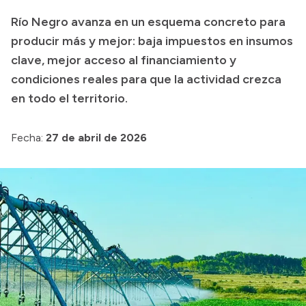
Delegaciones
Río Negro avanza en un esquema concreto para
Normativa
producir más y mejor: baja impuestos en insumos
clave, mejor acceso al financiamiento y
condiciones reales para que la actividad crezca
Accesos directos
en todo el territorio.
SIU GUARANÍ
Fecha:
27 de abril de 2026
SECUNDARIO
TECNICATURAS
CAPACITACIONES