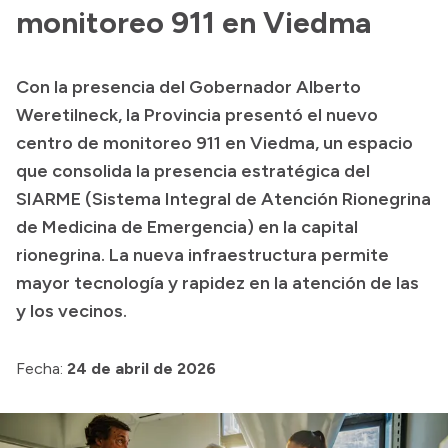
Delegaciones
monitoreo 911 en Viedma
Normativa
Con la presencia del Gobernador Alberto
Weretilneck, la Provincia presentó el nuevo
Accesos directos
centro de monitoreo 911 en Viedma, un espacio
que consolida la presencia estratégica del
SIU GUARANÍ
SIARME (Sistema Integral de Atención Rionegrina
SECUNDARIO
de Medicina de Emergencia) en la capital
TECNICATURAS
rionegrina. La nueva infraestructura permite
CAPACITACIONES
mayor tecnología y rapidez en la atención de las
y los vecinos.
Fecha:
24 de abril de 2026