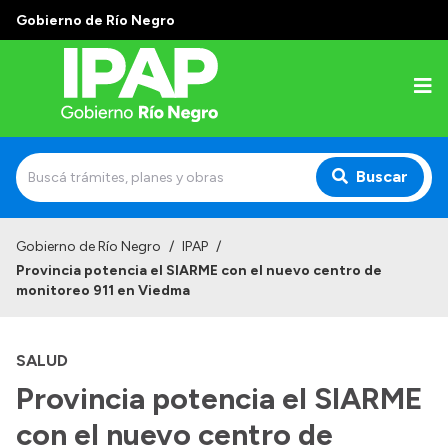
Gobierno de Río Negro
Buscar
Inicio
Gobierno de Río Negro
/
IPAP
/
Provincia potencia el SIARME con el nuevo centro de
Institucional
monitoreo 911 en Viedma
El IPAP
SALUD
Autoridades
Provincia potencia el SIARME
Alumnos
con el nuevo centro de
Docentes y Capacitadores