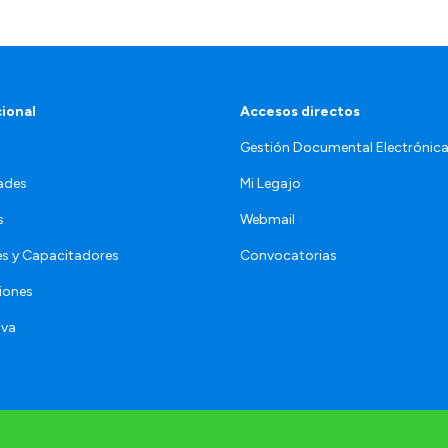
cional
Accesos directos
Gestión Documental Electrónic
ades
Mi Legajo
s
Webmail
s y Capacitadores
Convocatorias
iones
iva