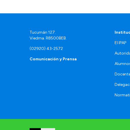
Tucumán 127.
Institu
Viedma. R8500BEB.
El IPAP
(02920) 43-2572
Autorid
Comunicación y Prensa
Alumno
Docente
Delegac
Normat