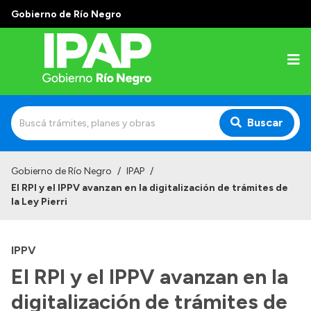
Gobierno de Río Negro
Buscar
Inicio
Gobierno de Río Negro
/
IPAP
/
El RPI y el IPPV avanzan en la digitalización de trámites de
Institucional
la Ley Pierri
El IPAP
IPPV
Autoridades
El RPI y el IPPV avanzan en la
Alumnos
digitalización de trámites de
Docentes y Capacitadores