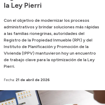
Delegaciones
la Ley Pierri
Normativa
Con el objetivo de modernizar los procesos
administrativos y brindar soluciones más rápidas
Accesos directos
a las familias rionegrinas, autoridades del
Registro de la Propiedad Inmueble (RPI) y del
SIU GUARANÍ
Instituto de Planificación y Promoción de la
SECUNDARIO
Vivienda (IPPV) mantuvieron hoy un encuentro
TECNICATURAS
de trabajo clave para la optimización de la Ley
CAPACITACIONES
Pierri.
Fecha:
21 de abril de 2026