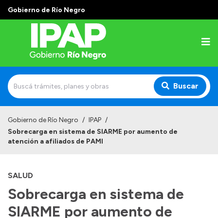
Gobierno de Río Negro
Buscar
Inicio
Gobierno de Río Negro
/
IPAP
/
Sobrecarga en sistema de SIARME por aumento de
Institucional
atención a afiliados de PAMI
El IPAP
SALUD
Autoridades
Sobrecarga en sistema de
Alumnos
SIARME por aumento de
Docentes y Capacitadores