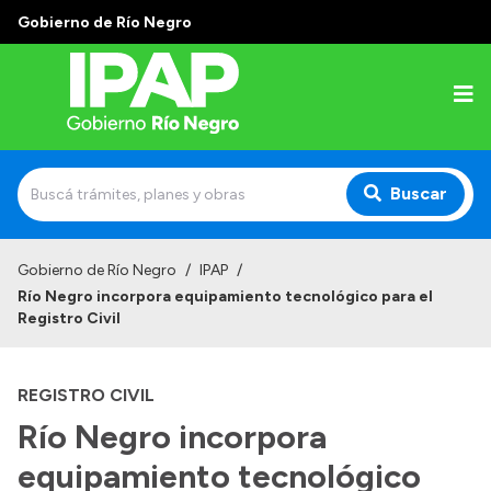
Gobierno de Río Negro
Buscar
Inicio
Gobierno de Río Negro
/
IPAP
/
Río Negro incorpora equipamiento tecnológico para el
Institucional
Registro Civil
El IPAP
REGISTRO CIVIL
Autoridades
Río Negro incorpora
Alumnos
equipamiento tecnológico
Docentes y Capacitadores