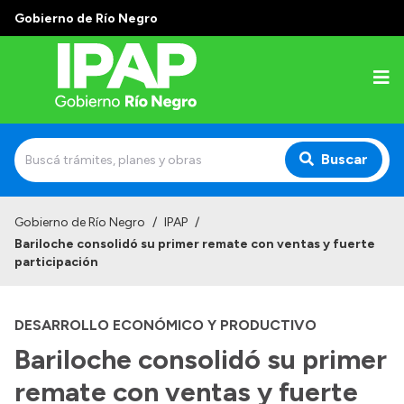
Gobierno de Río Negro
Buscar
Inicio
Gobierno de Río Negro
/
IPAP
/
Bariloche consolidó su primer remate con ventas y fuerte
Institucional
participación
El IPAP
DESARROLLO ECONÓMICO Y PRODUCTIVO
Autoridades
Bariloche consolidó su primer
Alumnos
remate con ventas y fuerte
Docentes y Capacitadores