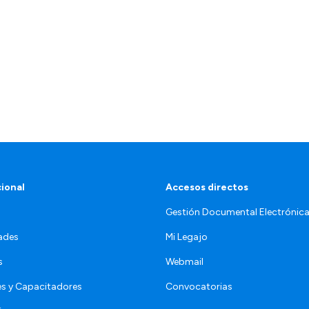
cional
Accesos directos
Gestión Documental Electrónic
ades
Mi Legajo
s
Webmail
s y Capacitadores
Convocatorias