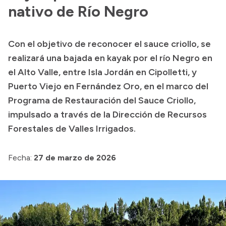
Delegaciones
nativo de Río Negro
Normativa
Con el objetivo de reconocer el sauce criollo, se
realizará una bajada en kayak por el río Negro en
Accesos directos
el Alto Valle, entre Isla Jordán en Cipolletti, y
Puerto Viejo en Fernández Oro, en el marco del
SIU GUARANÍ
Programa de Restauración del Sauce Criollo,
SECUNDARIO
impulsado a través de la Dirección de Recursos
TECNICATURAS
Forestales de Valles Irrigados.
CAPACITACIONES
Fecha:
27 de marzo de 2026