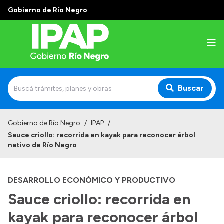
Gobierno de Río Negro
Buscar
Inicio
Gobierno de Río Negro
/
IPAP
/
Sauce criollo: recorrida en kayak para reconocer árbol
Institucional
nativo de Río Negro
El IPAP
DESARROLLO ECONÓMICO Y PRODUCTIVO
Autoridades
Sauce criollo: recorrida en
Alumnos
kayak para reconocer árbol
Docentes y Capacitadores