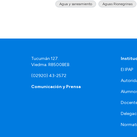
Agua y saneamiento
Aguas Rionegrinas
Tucumán 127.
Institu
Viedma. R8500BEB.
El IPAP
(02920) 43-2572
Autorid
Comunicación y Prensa
Alumno
Docente
Delegac
Normat