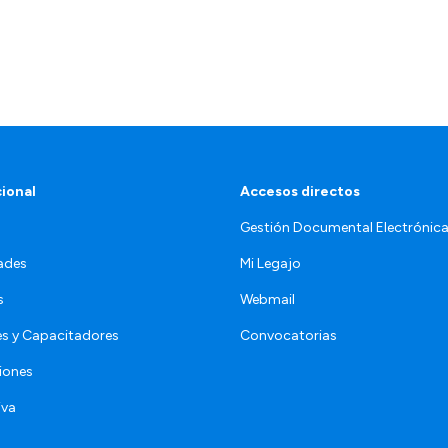
cional
Accesos directos
Gestión Documental Electrónic
ades
Mi Legajo
s
Webmail
s y Capacitadores
Convocatorias
iones
iva