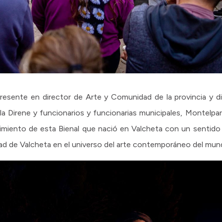
presente en director de Arte y Comunidad de la provincia y di
la Direne y funcionarios y funcionarias municipales, Montelp
miento de esta Bienal que nació en Valcheta con un sentido
dad de Valcheta en el universo del arte contemporáneo del mun