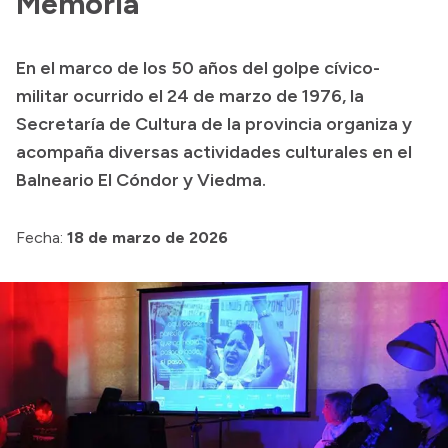
Memoria
Delegaciones
Normativa
En el marco de los 50 años del golpe cívico-
militar ocurrido el 24 de marzo de 1976, la
Secretaría de Cultura de la provincia organiza y
Accesos directos
acompaña diversas actividades culturales en el
SIU GUARANÍ
Balneario El Cóndor y Viedma.
SECUNDARIO
TECNICATURAS
Fecha:
18 de marzo de 2026
CAPACITACIONES