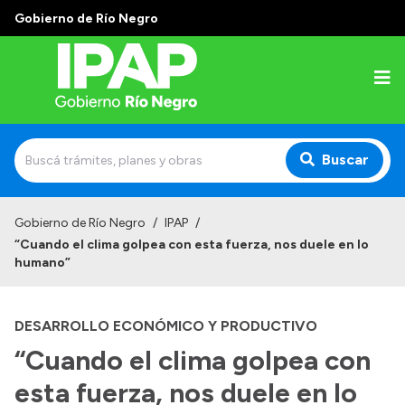
Gobierno de Río Negro
Buscar
Inicio
Gobierno de Río Negro
/
IPAP
/
“Cuando el clima golpea con esta fuerza, nos duele en lo
Institucional
humano”
El IPAP
DESARROLLO ECONÓMICO Y PRODUCTIVO
Autoridades
“Cuando el clima golpea con
Alumnos
esta fuerza, nos duele en lo
Docentes y Capacitadores