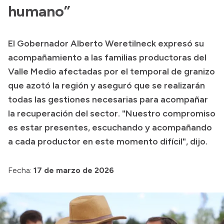
Delegaciones
humano”
Normativa
El Gobernador Alberto Weretilneck expresó su
acompañamiento a las familias productoras del
Accesos directos
Valle Medio afectadas por el temporal de granizo
que azotó la región y aseguró que se realizarán
SIU GUARANÍ
todas las gestiones necesarias para acompañar
SECUNDARIO
la recuperación del sector. "Nuestro compromiso
TECNICATURAS
es estar presentes, escuchando y acompañando
CAPACITACIONES
a cada productor en este momento difícil", dijo.
Fecha:
17 de marzo de 2026