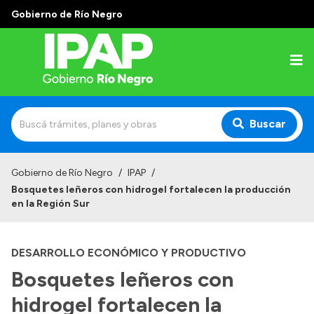
Gobierno de Río Negro
Buscar
Inicio
Gobierno de Río Negro
/
IPAP
/
Bosquetes leñeros con hidrogel fortalecen la producción
Institucional
en la Región Sur
El IPAP
DESARROLLO ECONÓMICO Y PRODUCTIVO
Autoridades
Bosquetes leñeros con
Alumnos
hidrogel fortalecen la
Docentes y Capacitadores